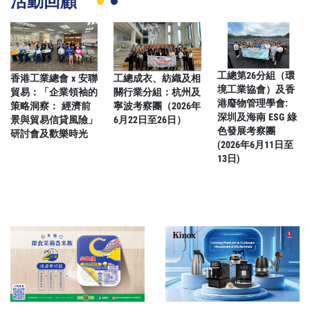
活動回顧
工總第26分組（環
香港工業總會 x 安聯
工總成衣、紡織及相
工
境工業協會）及香
貿易：「企業領袖的
關行業分組：杭州及
金
港廢物管理學會:
策略洞察： 經濟前
寧波考察團（2026年
深
深圳及海南 ESG 綠
景與貿易信貸風險」
6月22日至26日）
色發展考察團
研討會及歡樂時光
(2026年6月11日至
13日)