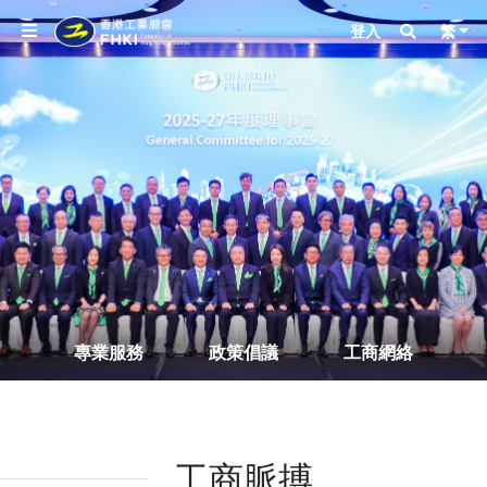
登入
繁
專業服務
政策倡議
工商網絡
工商脈搏