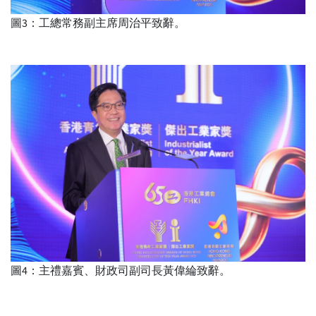
圖3：工總常務副主席周治平致辭。
圖4：主禮嘉賓、財政司副司長黃偉綸致辭。