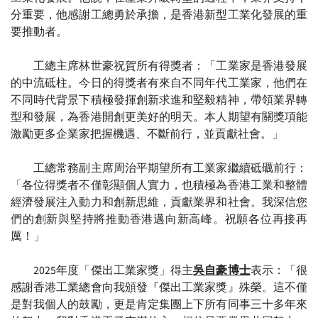
分重要，他感謝工總勇於承擔，是香港新型工業化發展的重
要推動者。
工總主席林世豪祝賀所有得獎者：「工業家是香港發展
的中流砥柱。今日的得獎者有來自不同年代工業家，他們在
不同時代背景下積極發揮創新求進和堅毅精神，帶領業界轉
型和發展，為香港開創更美好的明天。本人期望有關獎項能
激勵更多企業家把握機遇、不斷前行，並貢獻社會。」
工總常務副主席周治平期望所有工業家繼續砥礪前行：
「各位得獎者不僅彰顯個人實力，也積極為香港工業和整體
經濟發展注入動力和創新思維，貢獻業界和社會。我深信您
們的創新與堅持將推動香港邁向新高峰。祝願各位再接再
厲！」
2025年度「傑出工業家獎」得主
吳自豪博士
表示：「很
感謝香港工業總會向我頒發『傑出工業家獎』殊榮。這不僅
是對我個人的鼓勵，更是肯定集團上下所有同事三十多年來