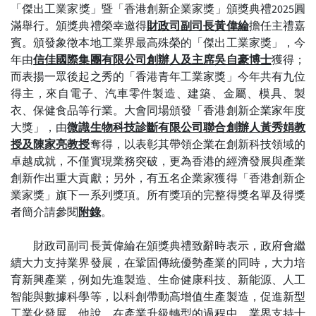
「傑出工業家獎」暨「香港創新企業家獎」頒獎典禮2025圓
滿舉行。頒獎典禮榮幸邀得
財政司副司長
黃偉綸
擔任主禮嘉
賓。頒發象徵本地工業界最高殊榮的「傑出工業家獎」，今
年由
信佳國際集團有限公司
創辦人及主席吳自豪博士
獲得；
而表揚一眾後起之秀的「香港青年工業家獎」今年共有九位
得主，來自電子、汽車零件製造、建築、金屬、模具、製
衣、保健食品等行業。大會同場頒發「香港創新企業家年度
大獎」，由
微識生物科技診斷有限公司
聯合創辦人黃秀娟教
授及陳家亮教授
奪得，以表彰其帶領企業在創新科技領域的
卓越成就，不僅實現業務突破，更為香港的經濟發展與產業
創新作出重大貢獻；另外，有五名企業家獲得「香港創新企
業家獎」旗下一系列獎項。所有獎項的完整得獎名單及得獎
者簡介請參閱
附錄
。
財政司副司長黃偉綸在頒獎典禮致辭時表示，政府會繼
續大力支持業界發展，在鞏固傳統優勢產業的同時，大力培
育新興產業，例如先進製造、生命健康科技、新能源、人工
智能與數據科學等，以科創帶動高增值生產製造，促進新型
工業化發展。他說，在產業升級轉型的過程中，業界支持十